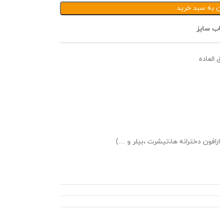
ن به سبد خرید
اب سایز
العاده
افون دخترانه ها،تیشرت ،بیلر و …)