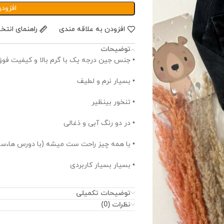
افزود
افزودن به علاقه مندی
راهنمای انتخ
توضیحات
• جنس جین درجه یک با گرم بالا و کیفیت فوق 
• بسیار نرم و لطیف
• تنخور بینظیر
• در دو رنگ آبی و ذغالی
• با همه چیز راحت ست میشه (با دورس ها،سار
• بسیار بسیار کاربردی
• حدودا مناسب ۴ سال تا ۱۳ سال
توضیحات تکمیلی
نظرات (0)