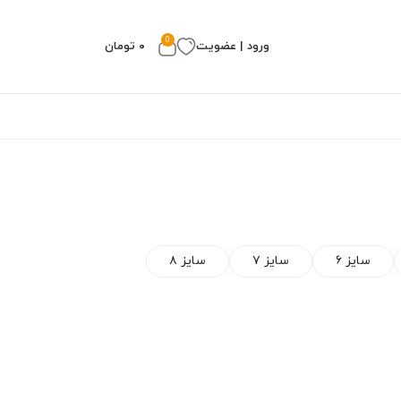
0
ورود | عضویت
۰
تومان
سایز ۶
سایز ۷
سایز ۸