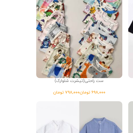
ست راحتی(تیشرت شلوارک)
تومان
تومان