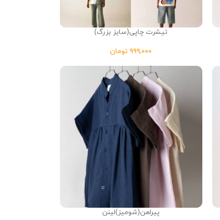
تیشرت چاپی(سایز بزرگ)
تومان
پیراهن(شومیز)لینن