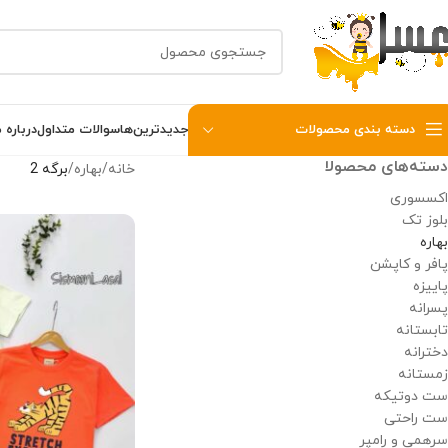
دسته بندی محصولات
جدیدترین‌ها
سوالات متداول
درباره م
دسته‌های محصولا
خانه
بهاره
برگه 2
اکسسوری
بلوز تک
بهاره
پافر و کاپشن
پاییزه
پسرانه
تابستانه
دخترانه
زمستانه
ست دوتیکه
ست راحتی
سرهمی و رامپر