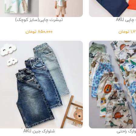
اپی AKU
تیشرت چاپی(سایز کوچک)
تومان
تومان
ارک راحتی
شلوارک جین AKU