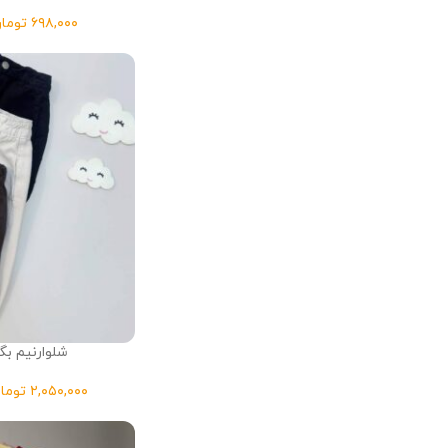
توما
شلوارنیم ب
توما