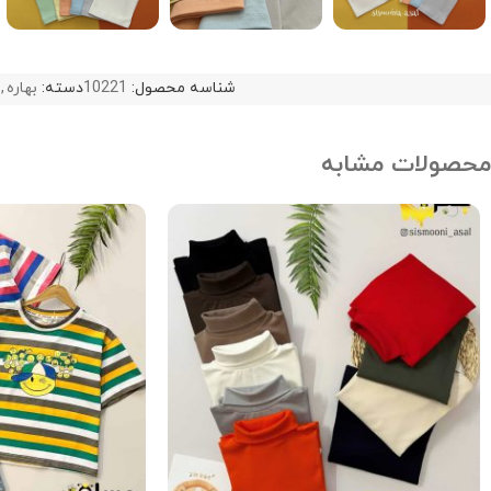
شناسه محصول:
10221
دسته:
بهاره
,
محصولات مشابه