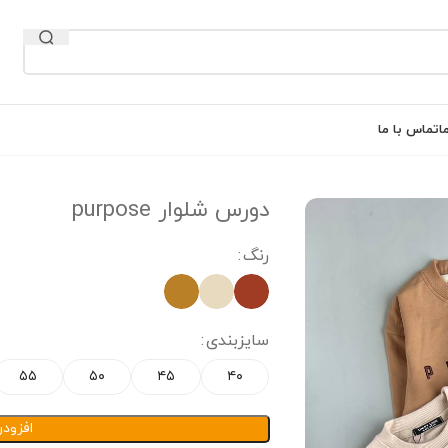
ا
تماس با ما
دورس شلوار purpose
رنگ
سایزبندی
۵۵
۵۰
۴۵
۴۰
افزود