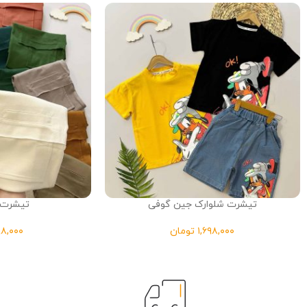
تیشرت شلوارک جین گوفی
تیشرت رن
تومان