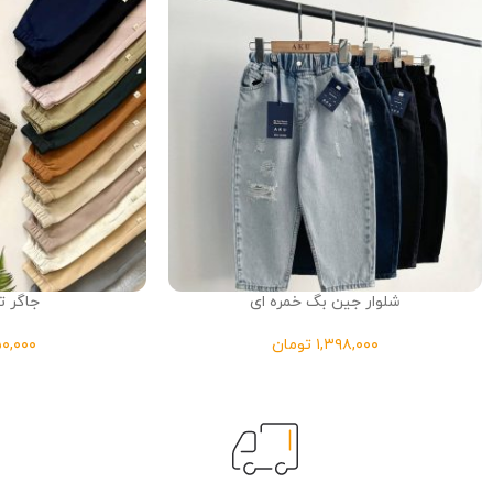
شلوار جین بگ خمره ای
جاگر ت
تومان