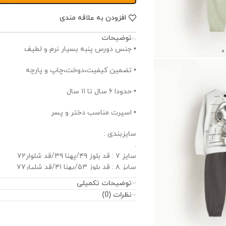
افزودن به علاقه مندی
توضیحات
• جنس دورس پنبه بسیار نرم و لطیف
• تضمین کیفیت،دوخت،چاپ و ‌پارچه
• حدودا ۶ سال تا ۱۱ سال
• اسپرت مناسب دختر و پسر
سایزبندی :
.
سایز ۷ : قد بلوز ۴۹/پهنا ۳۹/قد شلوار۷۲
سایز ۸ : قد بلوز ۵۳/پهنا ۴۱/قد شلپار۷۷
سایز ۹ : قد بلوز ۵۷/پهنا ۴۴/قد شلوار۸۲
توضیحات تکمیلی
سایز ۱۰ : قد بلوز ۵۹/پهنا ۴۵/قد شلوار۸۸
نظرات (0)
(۱ تا ۲ سانت خطای اندازه گیری درنظر بگیرید)