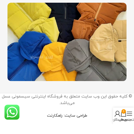
اینستاگرام:
© کلیه حقوق این وب سایت متعلق به فروشگاه اینترنتی سیسمونی عسل
@sismooni_asal
می‌باشد.
ما را در اینستاگرام دنبال کنید.
0
طراحی سایت: راهکارنت
ه‌بندی‌ها
سبد خرید
حساب کاربری