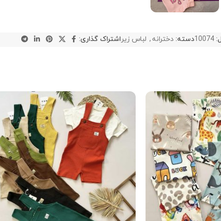
:
10074
دسته:
دخترانه
,
لباس زیر
اشتراک گذاری: