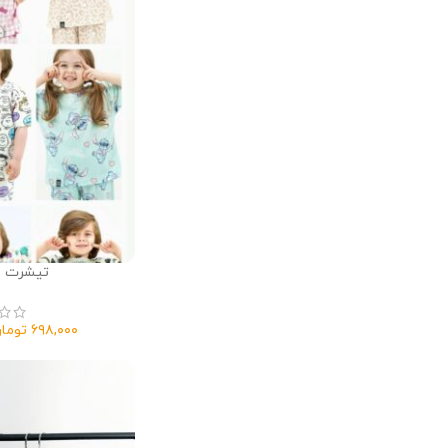
تیشرت شل
توما