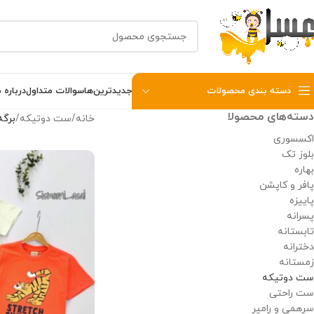
دسته بندی محصولات
جدیدترین‌ها
سوالات متداول
درباره م
دسته‌های محصولا
خانه
ست دوتیکه
برگه 
اکسسوری
بلوز تک
بهاره
پافر و کاپشن
پاییزه
پسرانه
تابستانه
دخترانه
زمستانه
ست دوتیکه
ست راحتی
سرهمی و رامپر